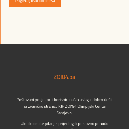
Pogledaj listu konkursa
ZOI84.ba
Poštovani posjetioci i korisnici naših usluga, dobro došli
na zvaničnu stranicu KJP ZOI'84 Olimpijski Centar
Sarajevo.
Ukoliko imate pitanje, prijedlog ili poslovnu ponudu