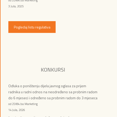
od ZOI84.ba Marketing
3 Jula, 2025
Pogledaj listu regulativa
KONKURSI
Odluka o poništenju dijela javnog oglasa za prijem
radnika u radni odnos na neodređeno sa probnim radom
do 6 mjeseci i određeno sa probnim radom do 3 mjeseca
od ZOI84.ba Marketing
14 Jula, 2026