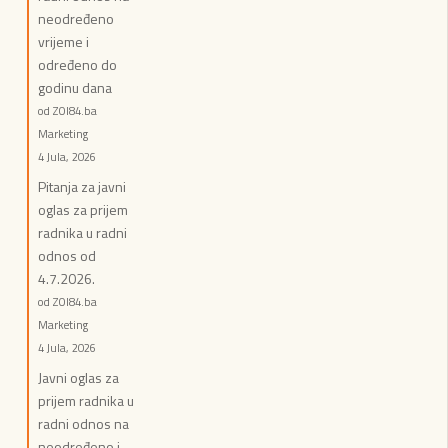
neodređeno
vrijeme i
određeno do
godinu dana
od ZOI84.ba
Marketing
4 Jula, 2026
Pitanja za javni
oglas za prijem
radnika u radni
odnos od
4.7.2026.
od ZOI84.ba
Marketing
4 Jula, 2026
Javni oglas za
prijem radnika u
radni odnos na
neodređeno i