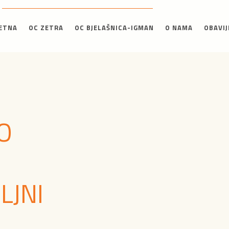
ETNA
OC ZETRA
OC BJELAŠNICA-IGMAN
O NAMA
OBAVIJ
O
LJNI