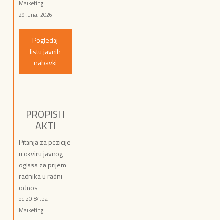
Marketing
29 Juna, 2026
Pogledaj
listu javnih
nabavki
PROPISI I
AKTI
Pitanja za pozicije
u okviru javnog
oglasa za prijem
radnika u radni
odnos
od ZOI84.ba
Marketing