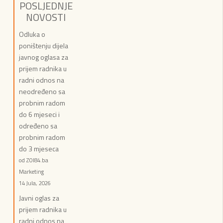
POSLJEDNJE
NOVOSTI
Odluka o
poništenju dijela
javnog oglasa za
prijem radnika u
radni odnos na
neodređeno sa
probnim radom
do 6 mjeseci i
određeno sa
probnim radom
do 3 mjeseca
od ZOI84.ba
Marketing
14 Jula, 2026
Javni oglas za
prijem radnika u
radni odnos na