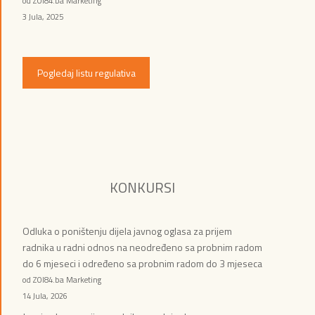
od ZOI84.ba Marketing
3 Jula, 2025
Pogledaj listu regulativa
KONKURSI
Odluka o poništenju dijela javnog oglasa za prijem
radnika u radni odnos na neodređeno sa probnim radom
do 6 mjeseci i određeno sa probnim radom do 3 mjeseca
od ZOI84.ba Marketing
14 Jula, 2026