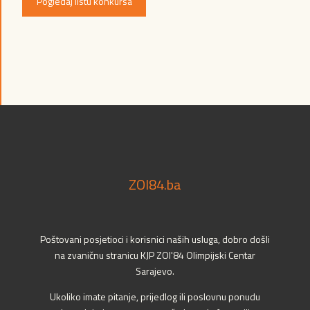
Pogledaj listu konkursa
ZOI84.ba
Poštovani posjetioci i korisnici naših usluga, dobro došli
na zvaničnu stranicu KJP ZOI'84 Olimpijski Centar
Sarajevo.
Ukoliko imate pitanje, prijedlog ili poslovnu ponudu