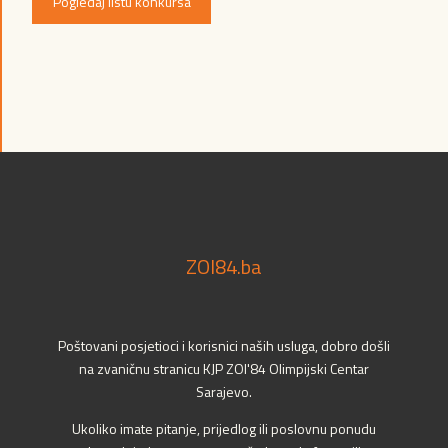
Pogledaj listu konkursa
ZOI84.ba
Poštovani posjetioci i korisnici naših usluga, dobro došli
na zvaničnu stranicu KJP ZOI'84 Olimpijski Centar
Sarajevo.
Ukoliko imate pitanje, prijedlog ili poslovnu ponudu