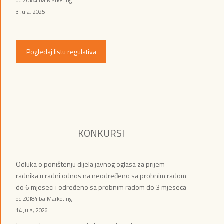
od ZOI84.ba Marketing
3 Jula, 2025
Pogledaj listu regulativa
KONKURSI
Odluka o poništenju dijela javnog oglasa za prijem
radnika u radni odnos na neodređeno sa probnim radom
do 6 mjeseci i određeno sa probnim radom do 3 mjeseca
od ZOI84.ba Marketing
14 Jula, 2026