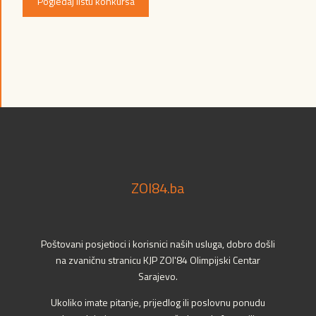
Pogledaj listu konkursa
ZOI84.ba
Poštovani posjetioci i korisnici naših usluga, dobro došli
na zvaničnu stranicu KJP ZOI'84 Olimpijski Centar
Sarajevo.
Ukoliko imate pitanje, prijedlog ili poslovnu ponudu