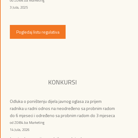
od ZOI84.ba Marketing
3 Jula, 2025
Pogledaj listu regulativa
KONKURSI
Odluka o poništenju dijela javnog oglasa za prijem
radnika u radni odnos na neodređeno sa probnim radom
do 6 mjeseci i određeno sa probnim radom do 3 mjeseca
od ZOI84.ba Marketing
14 Jula, 2026