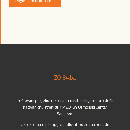
Pogledaj listu konkursa
ZOI84.ba
Poštovani posjetioci i korisnici naših usluga, dobro došli
na zvaničnu stranicu KJP ZOI'84 Olimpijski Centar
Sarajevo.
Ukoliko imate pitanje, prijedlog ili poslovnu ponudu