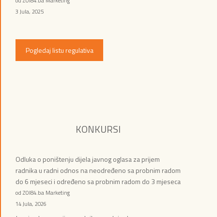
od ZOI84.ba Marketing
3 Jula, 2025
Pogledaj listu regulativa
KONKURSI
Odluka o poništenju dijela javnog oglasa za prijem
radnika u radni odnos na neodređeno sa probnim radom
do 6 mjeseci i određeno sa probnim radom do 3 mjeseca
od ZOI84.ba Marketing
14 Jula, 2026