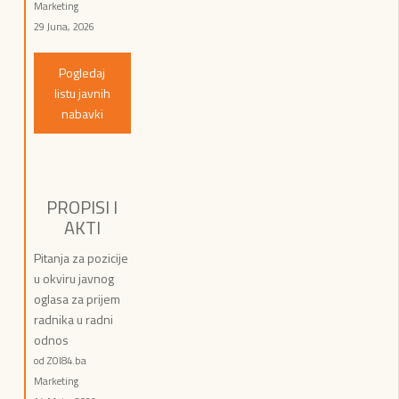
Marketing
29 Juna, 2026
Pogledaj
listu javnih
nabavki
PROPISI I
AKTI
Pitanja za pozicije
u okviru javnog
oglasa za prijem
radnika u radni
odnos
od ZOI84.ba
Marketing