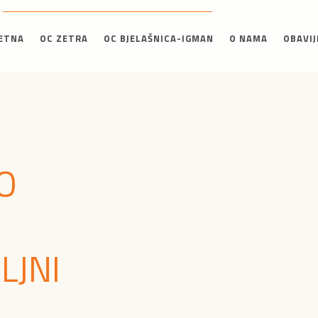
ETNA
OC ZETRA
OC BJELAŠNICA-IGMAN
O NAMA
OBAVIJ
O
LJNI