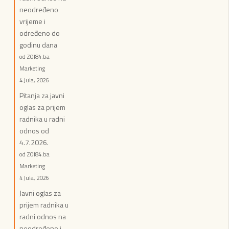
neodređeno
vrijeme i
određeno do
godinu dana
od ZOI84.ba
Marketing
4 Jula, 2026
Pitanja za javni
oglas za prijem
radnika u radni
odnos od
4.7.2026.
od ZOI84.ba
Marketing
4 Jula, 2026
Javni oglas za
prijem radnika u
radni odnos na
neodređeno i