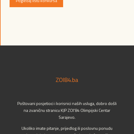
Pogledaj listu konkursa
ZOI84.ba
Poštovani posjetioci i korisnici naših usluga, dobro došli
na zvaničnu stranicu KJP ZOI'84 Olimpijski Centar
Sarajevo.
Ukoliko imate pitanje, prijedlog ili poslovnu ponudu