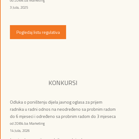
od ZOI84.ba Marketing
3 Jula, 2025
Pogledaj listu regulativa
KONKURSI
Odluka o poništenju dijela javnog oglasa za prijem
radnika u radni odnos na neodređeno sa probnim radom
do 6 mjeseci i određeno sa probnim radom do 3 mjeseca
od ZOI84.ba Marketing
14 Jula, 2026