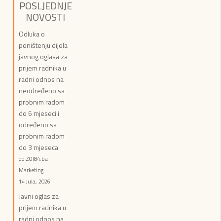
POSLJEDNJE
NOVOSTI
Odluka o
poništenju dijela
javnog oglasa za
prijem radnika u
radni odnos na
neodređeno sa
probnim radom
do 6 mjeseci i
određeno sa
probnim radom
do 3 mjeseca
od ZOI84.ba
Marketing
14 Jula, 2026
Javni oglas za
prijem radnika u
radni odnos na