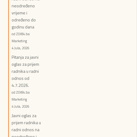
neodređeno
vrijeme i
određeno do
godinu dana
od ZOI84.ba
Marketing
4 Jula, 2026
Pitanja za javni
oglas za prijem
radnika u radni
odnos od
4.7.2026.
od ZOI84.ba
Marketing
4 Jula, 2026
Javni oglas za
prijem radnika u
radni odnos na
neodređeno i