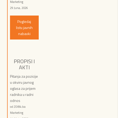
Marketing
29 Juna, 2026
Pogledaj
listu javnih
nabavki
PROPISI I
AKTI
Pitanja za pozicije
u okviru javnog
oglasa za prijem
radnika u radni
odnos
od ZOI84.ba
Marketing