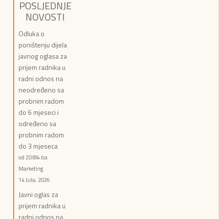
POSLJEDNJE
NOVOSTI
Odluka o
poništenju dijela
javnog oglasa za
prijem radnika u
radni odnos na
neodređeno sa
probnim radom
do 6 mjeseci i
određeno sa
probnim radom
do 3 mjeseca
od ZOI84.ba
Marketing
14 Jula, 2026
Javni oglas za
prijem radnika u
radni odnos na