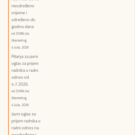
neodređeno
vrijeme i
određeno do
godinu dana
od ZOI84.ba
Marketing
4 Jula, 2026
Pitanja za javni
oglas za prijem
radnika u radni
odnos od
4.7.2026.
od ZOI84.ba
Marketing
4 Jula, 2026
Javni oglas za
prijem radnika u
radni odnos na
neodređeno i