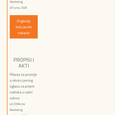
Marketing
29 Juna, 2026
Pogledaj
listu javnih
nabavki
PROPISI I
AKTI
Pitanja za pozicije
u okviru javnog
oglasa za prijem
radnika u radni
odnos
od ZOI84.ba
Marketing