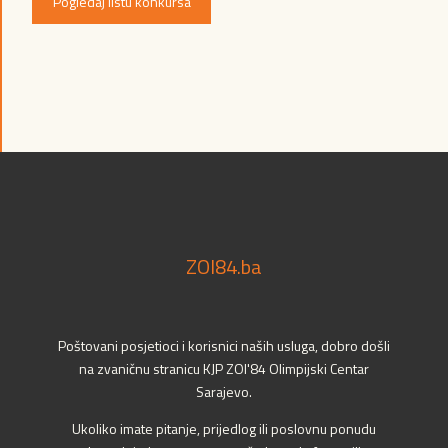
Pogledaj listu konkursa
ZOI84.ba
Poštovani posjetioci i korisnici naših usluga, dobro došli
na zvaničnu stranicu KJP ZOI'84 Olimpijski Centar
Sarajevo.
Ukoliko imate pitanje, prijedlog ili poslovnu ponudu