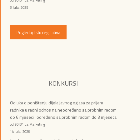
od ZOI84.ba Marketing
3 Jula, 2025
Pogledaj listu regulativa
KONKURSI
Odluka o poništenju dijela javnog oglasa za prijem
radnika u radni odnos na neodređeno sa probnim radom
do 6 mjeseci i određeno sa probnim radom do 3 mjeseca
od ZOI84.ba Marketing
14 Jula, 2026