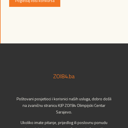
Pogledaj listu konkursa
ZOI84.ba
Poštovani posjetioci i korisnici naših usluga, dobro došli
na zvaničnu stranicu KJP ZOI'84 Olimpijski Centar
Sarajevo.
Ukoliko imate pitanje, prijedlog ili poslovnu ponudu