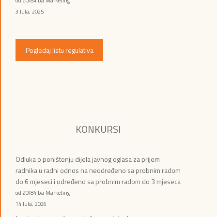
od ZOI84.ba Marketing
3 Jula, 2025
Pogledaj listu regulativa
KONKURSI
Odluka o poništenju dijela javnog oglasa za prijem
radnika u radni odnos na neodređeno sa probnim radom
do 6 mjeseci i određeno sa probnim radom do 3 mjeseca
od ZOI84.ba Marketing
14 Jula, 2026