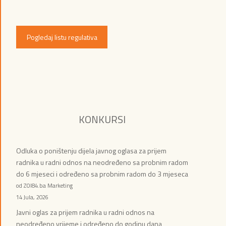
Pogledaj listu regulativa
KONKURSI
Odluka o poništenju dijela javnog oglasa za prijem
radnika u radni odnos na neodređeno sa probnim radom
do 6 mjeseci i određeno sa probnim radom do 3 mjeseca
od ZOI84.ba Marketing
14 Jula, 2026
Javni oglas za prijem radnika u radni odnos na
neodređeno vrijeme i određeno do godinu dana