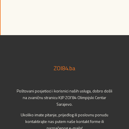
ZOI84.ba
Poštovani posjetioci i korisnici naših usluga, dobro došli
na zvaničnu stranicu KJP ZOI'84 Olimpijski Centar
Sarajevo.
Ukoliko imate pitanje, prijedlog ili poslovnu ponudu
kontaktirajte nas putem naše kontakt forme ili
naznačenog e-maila!