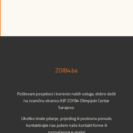
ZOI84.ba
Poštovani posjetioci i korisnici naših usluga, dobro došli
na zvaničnu stranicu KJP ZOI'84 Olimpijski Centar
Sarajevo.
Ukoliko imate pitanje, prijedlog ili poslovnu ponudu
kontaktirajte nas putem naše kontakt forme ili
naznačenog e-maila!