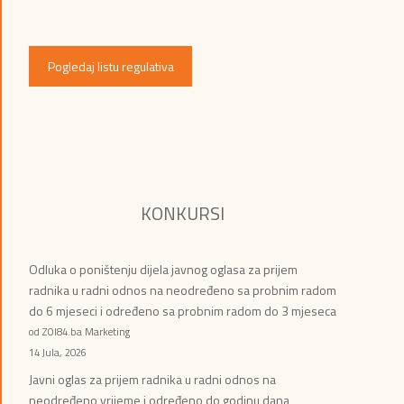
Pogledaj listu regulativa
KONKURSI
Odluka o poništenju dijela javnog oglasa za prijem
radnika u radni odnos na neodređeno sa probnim radom
do 6 mjeseci i određeno sa probnim radom do 3 mjeseca
od ZOI84.ba Marketing
14 Jula, 2026
Javni oglas za prijem radnika u radni odnos na
neodređeno vrijeme i određeno do godinu dana