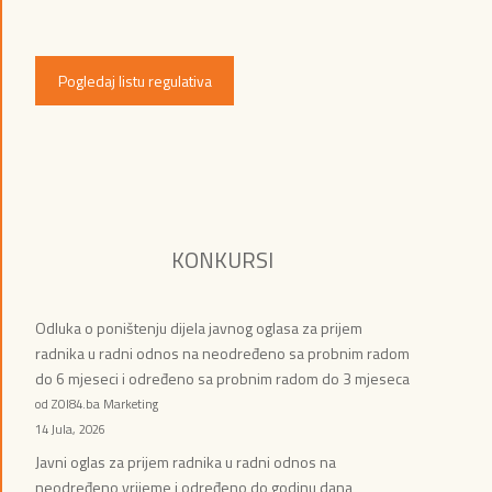
Pogledaj listu regulativa
KONKURSI
Odluka o poništenju dijela javnog oglasa za prijem
radnika u radni odnos na neodređeno sa probnim radom
do 6 mjeseci i određeno sa probnim radom do 3 mjeseca
od ZOI84.ba Marketing
14 Jula, 2026
Javni oglas za prijem radnika u radni odnos na
neodređeno vrijeme i određeno do godinu dana