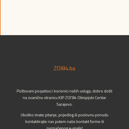
ZOI84.ba
Poštovani posjetioci i korisnici naših usluga, dobro došli
na zvaničnu stranicu KJP ZOI'84 Olimpijski Centar
Sarajevo.
Ukoliko imate pitanje, prijedlog ili poslovnu ponudu
kontaktirajte nas putem naše kontakt forme ili
naznačenog e-maila!