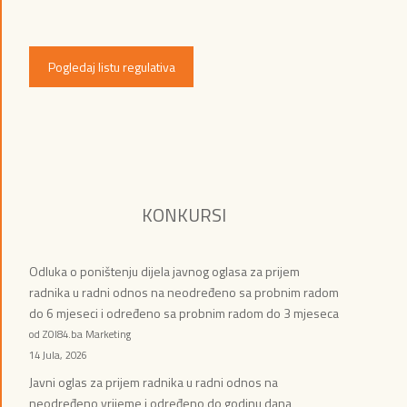
Pogledaj listu regulativa
KONKURSI
Odluka o poništenju dijela javnog oglasa za prijem
radnika u radni odnos na neodređeno sa probnim radom
do 6 mjeseci i određeno sa probnim radom do 3 mjeseca
od ZOI84.ba Marketing
14 Jula, 2026
Javni oglas za prijem radnika u radni odnos na
neodređeno vrijeme i određeno do godinu dana