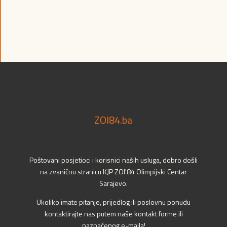
ZOI84.ba
Poštovani posjetioci i korisnici naših usluga, dobro došli
na zvaničnu stranicu KJP ZOI'84 Olimpijski Centar
Sarajevo.
Ukoliko imate pitanje, prijedlog ili poslovnu ponudu
kontaktirajte nas putem naše kontakt forme ili
naznačenog e-maila!