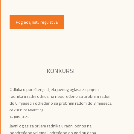
Pogledaj listu regulativa
KONKURSI
Odluka o poništenju dijela javnog oglasa za prijem
radnika u radni odnos na neodređeno sa probnim radom
do 6 mjeseci i određeno sa probnim radom do 3 mjeseca
od ZOI84.ba Marketing
14 Jula, 2026
Javni oglas za prijem radnika u radni odnos na
neodređeno vrijeme i određeno do godinu dana