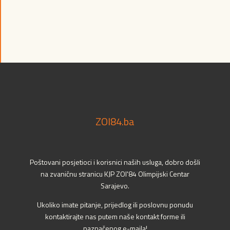
ZOI84.ba
Poštovani posjetioci i korisnici naših usluga, dobro došli
na zvaničnu stranicu KJP ZOI'84 Olimpijski Centar
Sarajevo.
Ukoliko imate pitanje, prijedlog ili poslovnu ponudu
kontaktirajte nas putem naše kontakt forme ili
naznačenog e-maila!