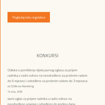
Pogledaj listu regulativa
KONKURSI
Odluka o poništenju dijela javnog oglasa za prijem
radnika u radni odnos na neodređeno sa probnim radom
do 6 mjeseci i određeno sa probnim radom do 3 mjeseca
od ZOI84.ba Marketing
14 Jula, 2026
Javni oglas za prijem radnika u radni odnos na
neodređeno vrijeme i određeno do godinu dana