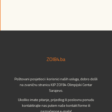
ZOI84.ba
Poštovani posjetioci i korisnici naših usluga, dobro došli
na zvaničnu stranicu KJP ZOI'84 Olimpijski Centar
Sarajevo.
Ukoliko imate pitanje, prijedlog ili poslovnu ponudu
kontaktirajte nas putem naše kontakt forme ili
naznačenog e-maila!