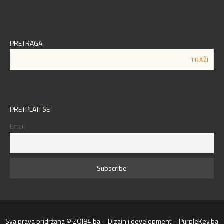
PRETRAGA
PRETPLATI SE
Email
Sva prava pridržana © ZOI84.ba – Dizajn i development – PurpleKey.ba