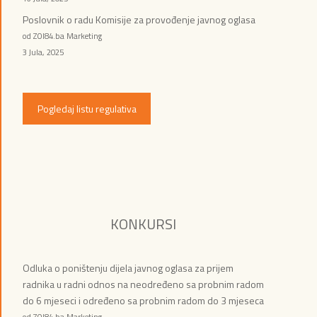
Poslovnik o radu Komisije za provođenje javnog oglasa
od ZOI84.ba Marketing
3 Jula, 2025
Pogledaj listu regulativa
KONKURSI
Odluka o poništenju dijela javnog oglasa za prijem
radnika u radni odnos na neodređeno sa probnim radom
do 6 mjeseci i određeno sa probnim radom do 3 mjeseca
od ZOI84.ba Marketing