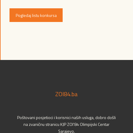
Pogledaj listu konkursa
ZOI84.ba
Poštovani posjetioci i korisnici naših usluga, dobro došli
na zvaničnu stranicu KJP ZOI'84 Olimpijski Centar
Sarajevo.