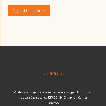
Pogledaj listu konkursa
ZOI84.ba
Poštovani posjetioci i korisnici naših usluga, dobro došli
na zvaničnu stranicu KJP ZOI'84 Olimpijski Centar
Sarajevo.