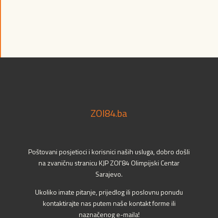
ZOI84.ba
Poštovani posjetioci i korisnici naših usluga, dobro došli
na zvaničnu stranicu KJP ZOI'84 Olimpijski Centar
Sarajevo.
Ukoliko imate pitanje, prijedlog ili poslovnu ponudu
kontaktirajte nas putem naše kontakt forme ili
naznačenog e-maila!