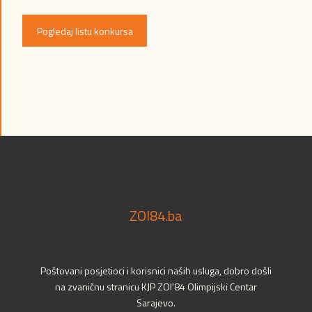
Pogledaj listu konkursa
ZOI84.ba
Poštovani posjetioci i korisnici naših usluga, dobro došli
na zvaničnu stranicu KJP ZOI'84 Olimpijski Centar
Sarajevo.