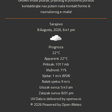
Ukoliko imate pitanje, prijedlog ili poslovnu ponudu
kontaktirajte nas putem naše kontakt forme ili
naznačenog e-maila!
Sarajevo
8 Augusta, 2026, 6:41 pm
Prognoza
22°C
Apparent: 22°C
Pritisak: 1017 mb
Vlažnost: 71%
Vjetar: 1 m/s WSW
Naleti vjetra: 9 m/s
Izlazak sunca: 5:43 am
Zalazak sunca: 8:01 pm
UV Data is delivered by openuv.io
© 2026 Powered by Open-Meteo