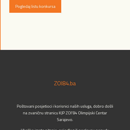
Pogledaj listu konkursa
ZOI84.ba
Poštovani posjetioci i korisnici naših usluga, dobro došli
na zvaničnu stranicu KJP ZOI'84 Olimpijski Centar
Sarajevo.