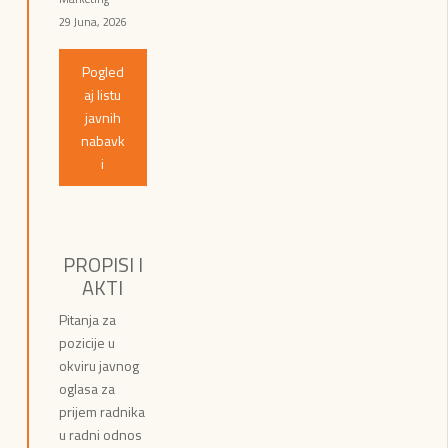
29 Juna, 2026
Pogled
aj listu
javnih
nabavk
i
PROPISI I
AKTI
Pitanja za
pozicije u
okviru javnog
oglasa za
prijem radnika
u radni odnos