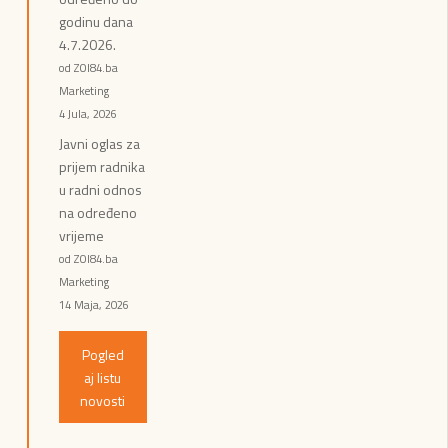
godinu dana
4.7.2026.
od ZOI84.ba
Marketing
4 Jula, 2026
Javni oglas za
prijem radnika
u radni odnos
na određeno
vrijeme
od ZOI84.ba
Marketing
14 Maja, 2026
Pogled
aj listu
novosti