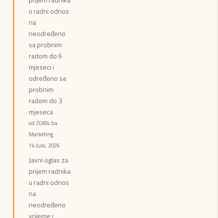
u radni odnos
na
neodređeno
sa probnim
radom do 6
mjeseci i
određeno sa
probnim
radom do 3
mjeseca
od ZOI84.ba
Marketing
14 Jula, 2026
Javni oglas za
prijem radnika
u radni odnos
na
neodređeno
vrijeme i