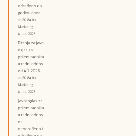
određeno do
godinu dana
od ZOI84.ba
Marketing
4 Jula, 2026
Pitanja za javni
oglas za
prijem radnika
u radni odnos
od 4.7.2026.
od ZOI84.ba
Marketing
4 Jula, 2026
Javni oglas za
prijem radnika
u radni odnos
na
neodređeno i
određeno do