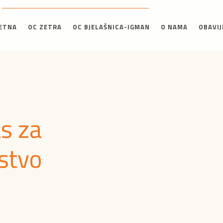
ETNA
OC ZETRA
OC BJELAŠNICA-IGMAN
O NAMA
OBAVIJ
as za
jstvo