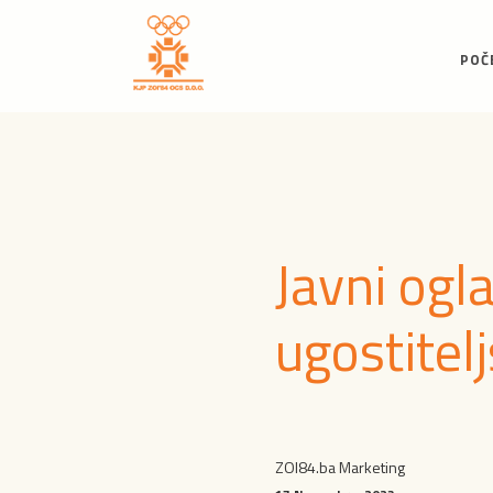
POČ
Javni ogl
ugostitel
ZOI84.ba Marketing