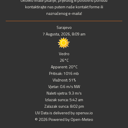
Ukoliko imate pitanje, prijedlog ili poslovnu ponudu
kontaktirajte nas putem naše kontakt forme ili
naznačenog e-maila!
Sarajevo
7 Augusta, 2026, 8:09 am
Vedro
26°C
Apparent: 20°C
Pritisak: 1016 mb
Vlažnost: 51%
Vjetar: 0.6 m/s NW
Naleti vjetra: 9.3 m/s
Izlazak sunca: 5:42 am
Zalazak sunca: 8:02 pm
UV Data is delivered by openuv.io
© 2026 Powered by Open-Meteo