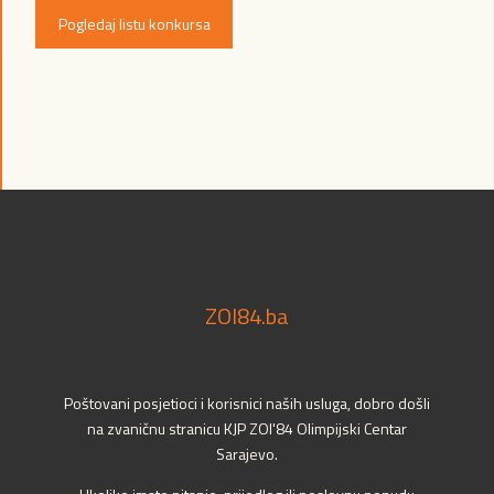
Pogledaj listu konkursa
ZOI84.ba
Poštovani posjetioci i korisnici naših usluga, dobro došli
na zvaničnu stranicu KJP ZOI'84 Olimpijski Centar
Sarajevo.