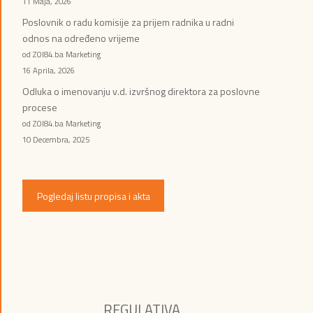
11 Maja, 2026
Poslovnik o radu komisije za prijem radnika u radni
odnos na određeno vrijeme
od ZOI84.ba Marketing
16 Aprila, 2026
Odluka o imenovanju v.d. izvršnog direktora za poslovne
procese
od ZOI84.ba Marketing
10 Decembra, 2025
Pogledaj listu propisa i akta
REGULATIVA