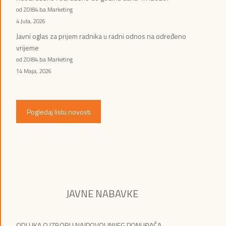
od ZOI84.ba Marketing
4 Jula, 2026
Javni oglas za prijem radnika u radni odnos na određeno
vrijeme
od ZOI84.ba Marketing
14 Maja, 2026
Pogledaj listu novosti
JAVNE NABAVKE
ODLUKA O IZBORU NAJPOVOLJNIJEG PONUĐAČA