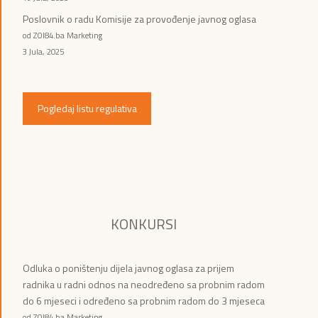
Poslovnik o radu Komisije za provođenje javnog oglasa
od ZOI84.ba Marketing
3 Jula, 2025
Pogledaj listu regulativa
KONKURSI
Odluka o poništenju dijela javnog oglasa za prijem
radnika u radni odnos na neodređeno sa probnim radom
do 6 mjeseci i određeno sa probnim radom do 3 mjeseca
od ZOI84.ba Marketing