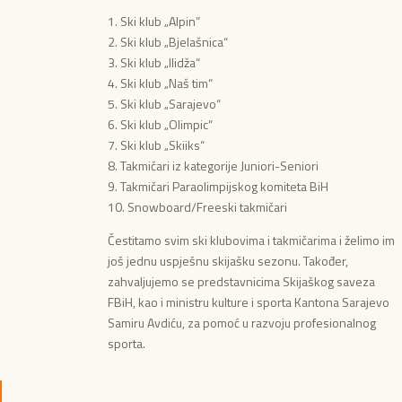
1. Ski klub „Alpin”
2. Ski klub „Bjelašnica“
3. Ski klub „Ilidža“
4. Ski klub „Naš tim“
5. Ski klub „Sarajevo“
6. Ski klub „Olimpic“
7. Ski klub „Skiiks“
8. Takmičari iz kategorije Juniori-Seniori
9. Takmičari Paraolimpijskog komiteta BiH
10. Snowboard/Freeski takmičari
Čestitamo svim ski klubovima i takmičarima i želimo im
još jednu uspješnu skijašku sezonu. Također,
zahvaljujemo se predstavnicima Skijaškog saveza
FBiH, kao i ministru kulture i sporta Kantona Sarajevo
Samiru Avdiću, za pomoć u razvoju profesionalnog
sporta.