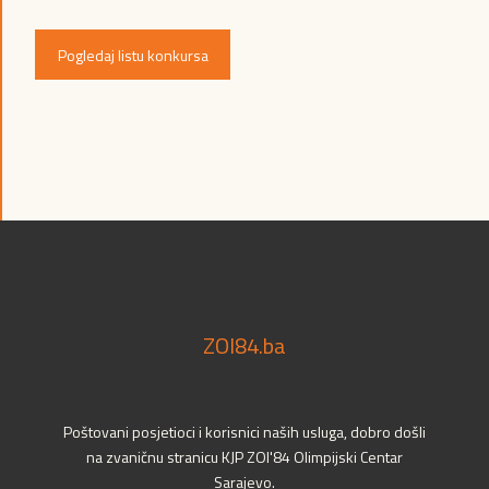
Pogledaj listu konkursa
ZOI84.ba
Poštovani posjetioci i korisnici naših usluga, dobro došli
na zvaničnu stranicu KJP ZOI'84 Olimpijski Centar
Sarajevo.