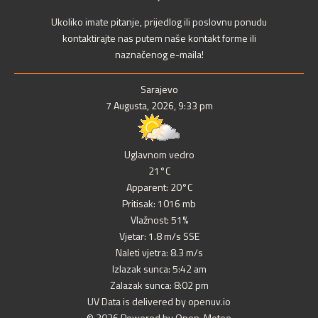
Ukoliko imate pitanje, prijedlog ili poslovnu ponudu
kontaktirajte nas putem naše kontakt forme ili
naznačenog e-maila!
Sarajevo
7 Augusta, 2026, 9:33 pm
Uglavnom vedro
21°C
Apparent: 20°C
Pritisak: 1016 mb
Vlažnost: 51%
Vjetar: 1.8 m/s SSE
Naleti vjetra: 8.3 m/s
Izlazak sunca: 5:42 am
Zalazak sunca: 8:02 pm
UV Data is delivered by openuv.io
© 2026 Powered by Open-Meteo