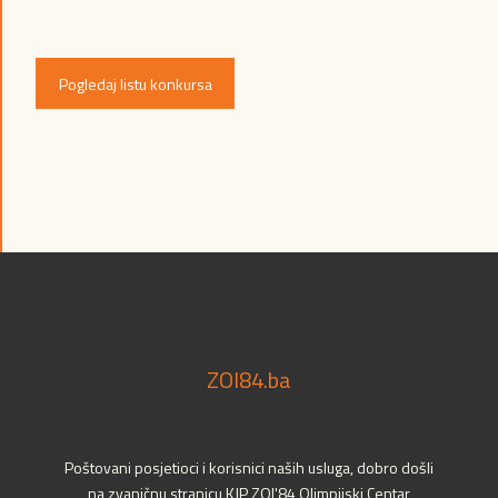
Pogledaj listu konkursa
ZOI84.ba
Poštovani posjetioci i korisnici naših usluga, dobro došli
na zvaničnu stranicu KJP ZOI'84 Olimpijski Centar