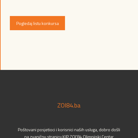
Pogledaj listu konkursa
ZOI84.ba
Poštovani posjetioci i korisnici naših usluga, dobro došli
na zvaničnu stranicu KJP ZOI'84 Olimpijski Centar