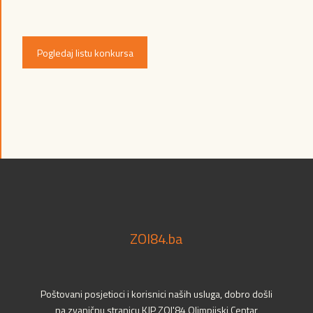
Pogledaj listu konkursa
ZOI84.ba
Poštovani posjetioci i korisnici naših usluga, dobro došli
na zvaničnu stranicu KJP ZOI'84 Olimpijski Centar