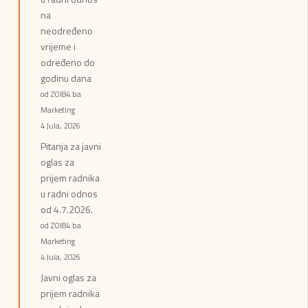
na
neodređeno
vrijeme i
određeno do
godinu dana
od ZOI84.ba
Marketing
4 Jula, 2026
Pitanja za javni
oglas za
prijem radnika
u radni odnos
od 4.7.2026.
od ZOI84.ba
Marketing
4 Jula, 2026
Javni oglas za
prijem radnika