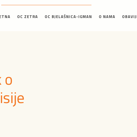
ETNA
OC ZETRA
OC BJELAŠNICA-IGMAN
O NAMA
OBAVIJ
 o
sije