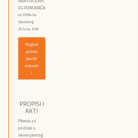
NAJPOVOLJNIJ
EG PONUĐAČA
od ZOI84.ba
Marketing
29 Juna, 2026
Pogled
aj listu
javnih
nabavk
i
PROPISI I
AKTI
Pitanja za
pozicije u
okviru javnog