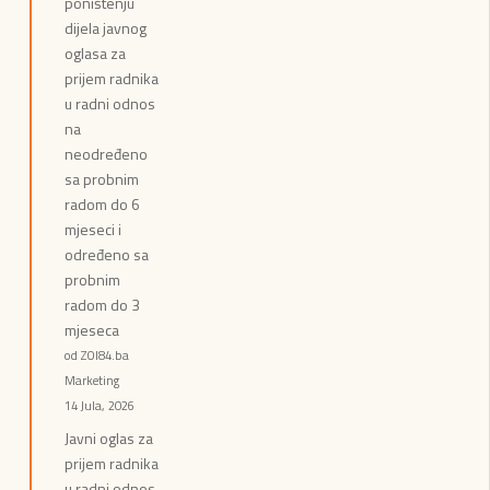
poništenju
dijela javnog
oglasa za
prijem radnika
u radni odnos
na
neodređeno
sa probnim
radom do 6
mjeseci i
određeno sa
probnim
radom do 3
mjeseca
od ZOI84.ba
Marketing
14 Jula, 2026
Javni oglas za
prijem radnika
u radni odnos