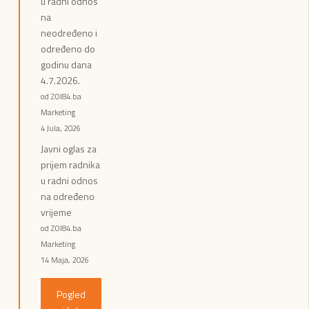
u radni odnos
na
neodređeno i
određeno do
godinu dana
4.7.2026.
od ZOI84.ba
Marketing
4 Jula, 2026
Javni oglas za
prijem radnika
u radni odnos
na određeno
vrijeme
od ZOI84.ba
Marketing
14 Maja, 2026
Pogled