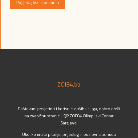
Pogledaj listu konkursa
ZOI84.ba
Poštovani posjetioci i korisnici naših usluga, dobro došli
na zvaničnu stranicu KJP ZOI'84 Olimpijski Centar
Sarajevo.
Ukoliko imate pitanje, prijedlog ili poslovnu ponudu