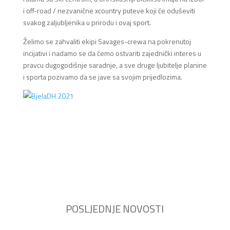
i off-road / nezvanične xcountry puteve koji će oduševiti
svakog zaljubljenika u prirodu i ovaj sport.
Želimo se zahvaliti ekipi Savages-crewa na pokrenutoj
incijativi i nadamo se da ćemo ostvariti zajednički interes u
pravcu dugogodišnje saradnje, a sve druge ljubitelje planine
i sporta pozivamo da se jave sa svojim prijedlozima.
POSLJEDNJE NOVOSTI