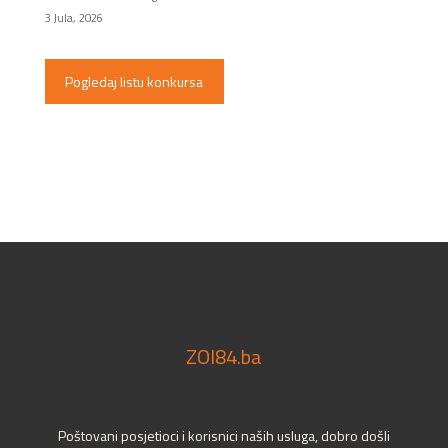
3 Jula, 2026
Pogledaj listu konkursa
ZOI84.ba
Poštovani posjetioci i korisnici naših usluga, dobro došli