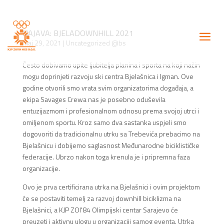
NAJAVA: BJELADOWNHILL 2021
maj 29, 2021
|
Uncategorized @bs
Često dobivamo upite ljubitelja planina i sporta na koji način
mogu doprinjeti razvoju ski centra Bjelašnica i Igman. Ove
godine otvorili smo vrata svim organizatorima događaja, a
ekipa Savages Crewa nas je posebno oduševila
entuzijazmom i profesionalnom odnosu prema svojoj utrci i
omiljenom sportu. Kroz samo dva sastanka uspjeli smo
dogovoriti da tradicionalnu utrku sa Trebevića prebacimo na
Bjelašnicu i dobijemo saglasnost Međunarodne biciklističke
federacije. Ubrzo nakon toga krenula je i pripremna faza
organizacije.
Ovo je prva certificirana utrka na Bjelašnici i ovim projektom
će se postaviti temelj za razvoj downhill biciklizma na
Bjelašnici, a KJP ZOI'84 Olimpijski centar Sarajevo će
preuzeti i aktivnu ulogu u organizaciji samog eventa. Utrka