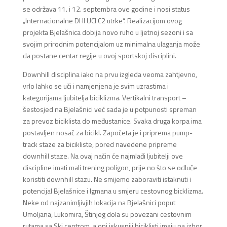
se održava 11. i 12. septembra ove godine i nosi status
„Internacionalne DHI UCI C2 utrke“.
Realizacijom ovog
projekta Bjelašnica dobija novo ruho u ljetnoj sezoni i sa
svojim prirodnim potencijalom uz minimalna ulaganja može
da postane centar regije u ovoj sportskoj disciplini.
Downhill disciplina iako na prvu izgleda veoma zahtjevno,
vrlo lahko se uči i namjenjena je svim uzrastima i
kategorijama ljubitelja biciklizma. Vertikalni transport –
šestosjed na Bjelašnici već sada je u potpunosti spreman
za prevoz biciklista do međustanice. Svaka druga korpa ima
postavljen nosač za bicikl. Započeta je i priprema pump-
track staze za bicikliste, pored navedene pripreme
downhill staze. Na ovaj način će najmlađi ljubitelji ove
discipline imati mali trening poligon, prije no što se odluče
koristiti downhill stazu. Ne smijemo zaboraviti istaknuti i
potencijal Bjelašnice i Igmana u smjeru cestovnog bicklizma.
Neke od najzanimljivjih lokacija na Bjelašnici poput
Umoljana, Lukomira, Štinjeg dola su povezani cestovnim
rutama sa Ski centrom, a oni iskusniji biciklisti imaju na izbor