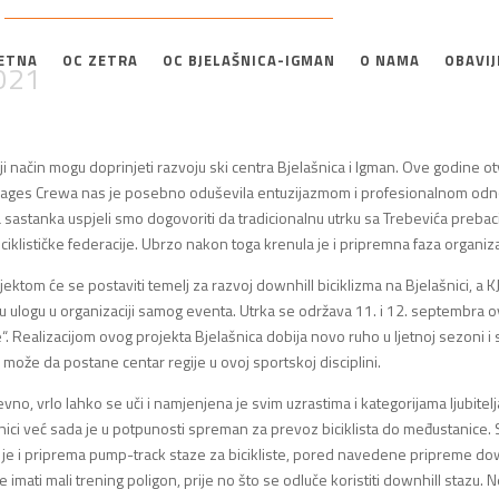
ETNA
OC ZETRA
OC BJELAŠNICA-IGMAN
O NAMA
OBAVIJ
021
ji način mogu doprinjeti razvoju ski centra Bjelašnica i Igman. Ove godine otv
avages Crewa nas je posebno oduševila entuzijazmom i profesionalnom od
 sastanka uspjeli smo dogovoriti da tradicionalnu utrku sa Trebevića preba
klističke federacije. Ubrzo nakon toga krenula je i pripremna faza organiza
ojektom će se postaviti temelj za razvoj downhill biciklizma na Bjelašnici, a K
nu ulogu u organizaciji samog eventa. Utrka se održava 11. i 12. septembra 
“.
Realizacijom ovog projekta Bjelašnica dobija novo ruho u ljetnoj sezoni i 
može da postane centar regije u ovoj sportskoj disciplini.
vno, vrlo lahko se uči i namjenjena je svim uzrastima i kategorijama ljubitelj
ašnici već sada je u potpunosti spreman za prevoz biciklista do međustanice.
a je i priprema pump-track staze za bicikliste, pored navedene pripreme do
ne imati mali trening poligon, prije no što se odluče koristiti downhill stazu. 