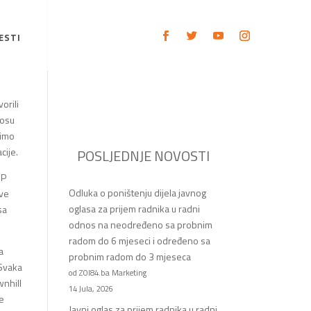
ESTI
orili
nosu
cimo
cije.
POSLJEDNJE NOVOSTI
JP
Odluka o poništenju dijela javnog
ove
oglasa za prijem radnika u radni
sa
odnos na neodređeno sa probnim
radom do 6 mjeseci i određeno sa
a
probnim radom do 3 mjeseca
 Svaka
od ZOI84.ba Marketing
wnhill
14 Jula, 2026
Ne
Javni oglas za prijem radnika u radni