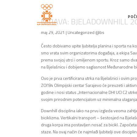
POČ
NAJAVA: BJELADOWNHILL 2
maj 29, 2021
|
Uncategorized @bs
Često dobivamo upite ljubitelja planina i sporta na ko
smo vrata svim organizatorima događaja, a ekipa S
prema svojoj utrci i omiljenom sportu. Kroz samo dva
na Bjelašnicu i dobijemo saglasnost Međunarodne bici
Ovo je prva certificirana utrka na Bjelašnici i ovim pr
ZOI'84 Olimpijski centar Sarajevo će preuzeti i aktiv
godine i nosi status
„Internacionalne DHI UCI C2 utrke
svojim prirodnim potencijalom uz minimalna ulaganja 
Downhill disciplina iako na prvu izgleda veoma zahtje
biciklizma. Vertikalni transport – šestosjed na Bjel
druga korpa ima postavljen nosač za bicikl. Započet
staze. Na ovaj način će najmlađi ljubitelji ove discipli