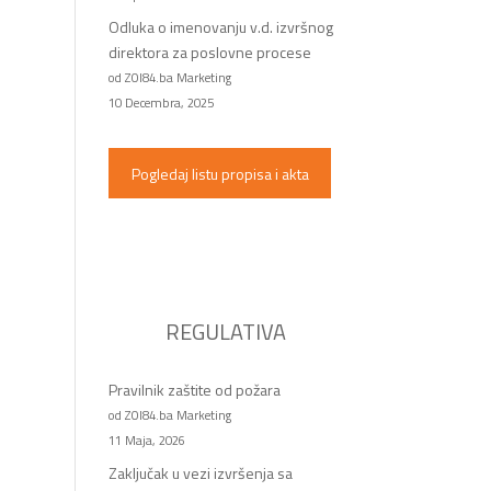
Odluka o imenovanju v.d. izvršnog
direktora za poslovne procese
od ZOI84.ba Marketing
10 Decembra, 2025
Pogledaj listu propisa i akta
REGULATIVA
Pravilnik zaštite od požara
od ZOI84.ba Marketing
11 Maja, 2026
Zaključak u vezi izvršenja sa