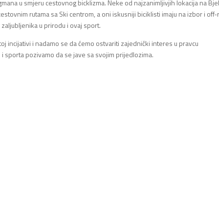
 Igmana u smjeru cestovnog bicklizma. Neke od najzanimljivjih lokacija na Bje
tovnim rutama sa Ski centrom, a oni iskusniji biciklisti imaju na izbor i off-
aljubljenika u prirodu i ovaj sport.
 incijativi i nadamo se da ćemo ostvariti zajednički interes u pravcu
e i sporta pozivamo da se jave sa svojim prijedlozima.