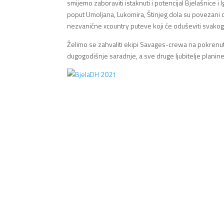
smijemo zaboraviti istaknuti i potencijal Bjelašnice i
poput Umoljana, Lukomira, Štinjeg dola su povezani ces
nezvanične xcountry puteve koji će oduševiti svakog z
Želimo se zahvaliti ekipi Savages-crewa na pokrenutoj
dugogodišnje saradnje, a sve druge ljubitelje planin