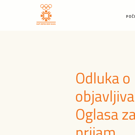
POČ
Odluka o
objavljiv
Oglasa z
prijam