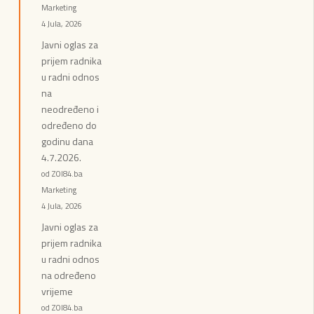
Marketing
4 Jula, 2026
Javni oglas za
prijem radnika
u radni odnos
na
neodređeno i
određeno do
godinu dana
4.7.2026.
od ZOI84.ba
Marketing
4 Jula, 2026
Javni oglas za
prijem radnika
u radni odnos
na određeno
vrijeme
od ZOI84.ba