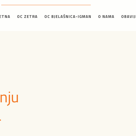
ETNA
OC ZETRA
OC BJELAŠNICA-IGMAN
O NAMA
OBAVIJ
anju
a