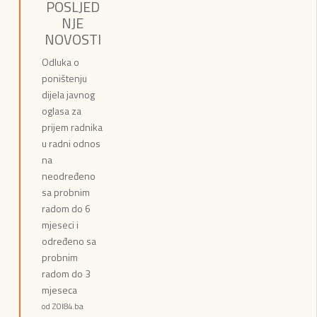
POSLJED
NJE
NOVOSTI
Odluka o
poništenju
dijela javnog
oglasa za
prijem radnika
u radni odnos
na
neodređeno
sa probnim
radom do 6
mjeseci i
određeno sa
probnim
radom do 3
mjeseca
od ZOI84.ba