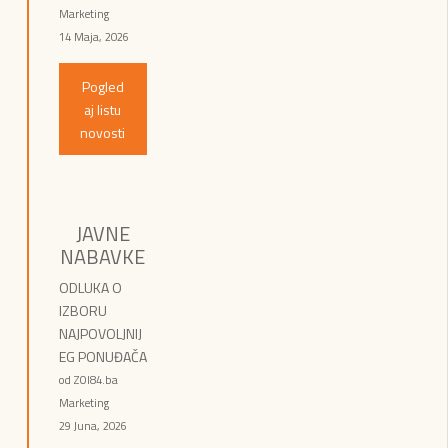
Marketing
14 Maja, 2026
Pogled
aj listu
novosti
JAVNE
NABAVKE
ODLUKA O
IZBORU
NAJPOVOLJNIJ
EG PONUĐAČA
od ZOI84.ba
Marketing
29 Juna, 2026