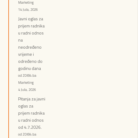
Marketing
14 Jula, 2026
Javni oglas za
prijem radnika
u radni odnos
na
neodređeno
vrijeme i
određeno do
godinu dana
od ZOI84.ba
Marketing
4 Jula, 2026
Pitanja za javni
oglas za
prijem radnika
u radni odnos
od 4.7.2026.
od ZOI84.ba