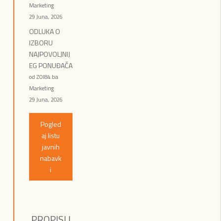
Marketing
29 Juna, 2026
ODLUKA O
IZBORU
NAJPOVOLJNIJ
EG PONUĐAČA
od ZOI84.ba
Marketing
29 Juna, 2026
Pogled
aj listu
javnih
nabavk
i
PROPISI I