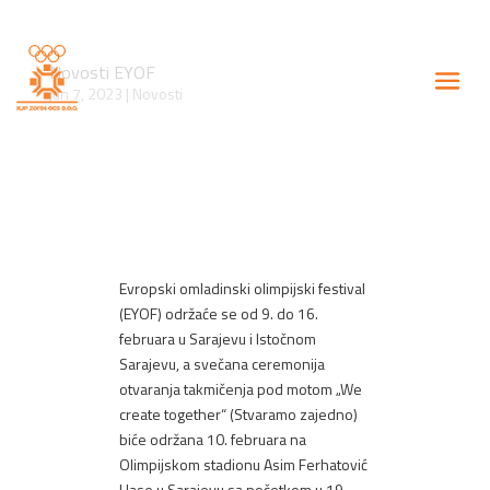
Novosti EYOF
jun 7, 2023
|
Novosti
Evropski omladinski olimpijski festival
(EYOF) održaće se od 9. do 16.
februara u Sarajevu i Istočnom
Sarajevu, a svečana ceremonija
otvaranja takmičenja pod motom „We
create together“ (Stvaramo zajedno)
biće održana 10. februara na
Olimpijskom stadionu Asim Ferhatović
Hase u Sarajevu sa početkom u 19