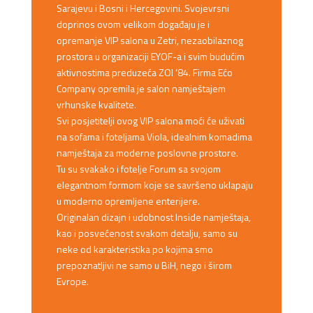
Sarajevu i Bosni i Hercegovini. Svojevrsni
doprinos ovom velikom događaju je i
opremanje VIP salona u Zetri, nezaobilaznog
prostora u organizaciji EYOF-a i svim budućim
aktivnostima preduzeća ZOI ‘84. Firma Ećo
Company opremila je salon namještajem
vrhunske kvalitete.
Svi posjetitelji ovog VIP salona moći će uživati
na sofama i foteljama Viola, idealnim komadima
namještaja za moderne poslovne prostore.
Tu su svakako i fotelje Forum sa svojom
elegantnom formom koje se savršeno uklapaju
u moderno opremljene enterijere.
Originalan dizajn i udobnost Inside namještaja,
kao i posvećenost svakom detalju, samo su
neke od karakteristika po kojima smo
prepoznatljivi ne samo u BiH, nego i širom
Evrope.