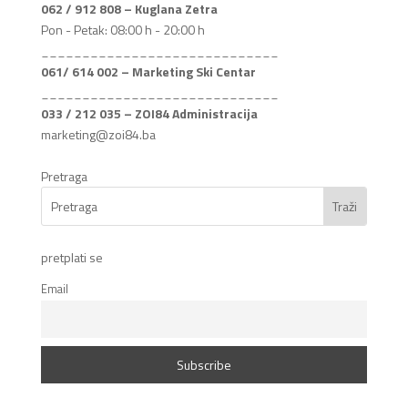
062 / 912 808 – Kuglana Zetra
Pon - Petak: 08:00 h - 20:00 h
_____________________________
061/ 614 002 – Marketing Ski Centar
_____________________________
033 / 212 035 – ZOI84 Administracija
marketing@zoi84.ba
Pretraga
pretplati se
Email