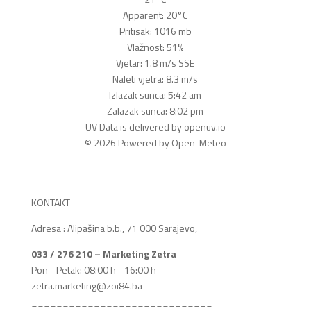
Apparent: 20°C
Pritisak: 1016 mb
Vlažnost: 51%
Vjetar: 1.8 m/s SSE
Naleti vjetra: 8.3 m/s
Izlazak sunca: 5:42 am
Zalazak sunca: 8:02 pm
UV Data is delivered by openuv.io
© 2026 Powered by Open-Meteo
KONTAKT
Adresa : Alipašina b.b., 71 000 Sarajevo,
033 / 276 210 – Marketing Zetra
Pon - Petak: 08:00 h - 16:00 h
zetra.marketing@zoi84.ba
_____________________________