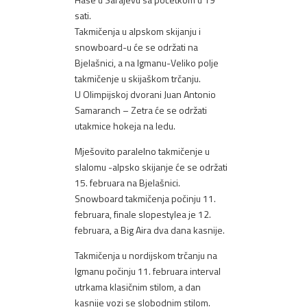
sati.
Takmičenja u alpskom skijanju i
snowboard-u će se održati na
Bjelašnici, a na Igmanu-Veliko polje
takmičenje u skijaškom trčanju.
U Olimpijskoj dvorani Juan Antonio
Samaranch – Zetra će se održati
utakmice hokeja na ledu.
Mješovito paralelno takmičenje u
slalomu -alpsko skijanje će se održati
15. februara na Bjelašnici.
Snowboard takmičenja počinju 11.
februara, finale slopestylea je 12.
februara, a Big Aira dva dana kasnije.
Takmičenja u nordijskom trčanju na
Igmanu počinju 11. februara interval
utrkama klasičnim stilom, a dan
kasnije vozi se slobodnim stilom.