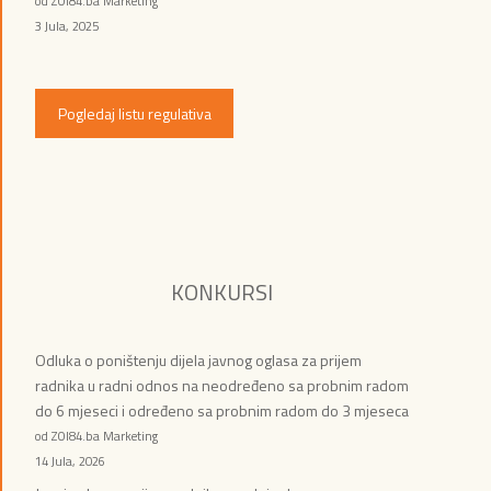
od ZOI84.ba Marketing
3 Jula, 2025
Pogledaj listu regulativa
KONKURSI
Odluka o poništenju dijela javnog oglasa za prijem
radnika u radni odnos na neodređeno sa probnim radom
do 6 mjeseci i određeno sa probnim radom do 3 mjeseca
od ZOI84.ba Marketing
14 Jula, 2026