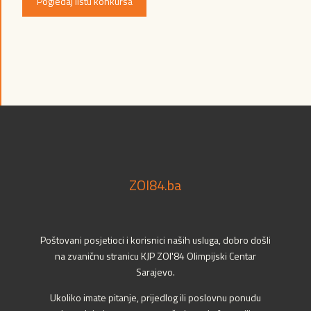
Pogledaj listu konkursa
ZOI84.ba
Poštovani posjetioci i korisnici naših usluga, dobro došli
na zvaničnu stranicu KJP ZOI'84 Olimpijski Centar
Sarajevo.
Ukoliko imate pitanje, prijedlog ili poslovnu ponudu