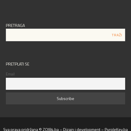
PRETRAGA
PRETPLATI SE
Email
Sva prava pridržana © ZOI84.ba – Dizajn i development – PurpleKey.ba