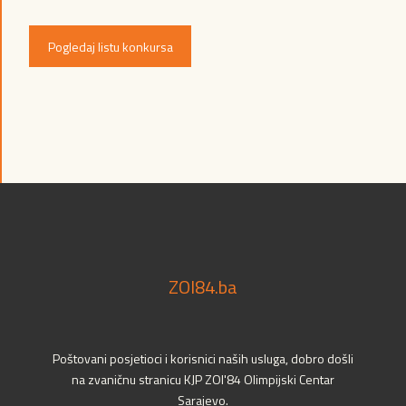
Pogledaj listu konkursa
ZOI84.ba
Poštovani posjetioci i korisnici naših usluga, dobro došli
na zvaničnu stranicu KJP ZOI'84 Olimpijski Centar
Sarajevo.