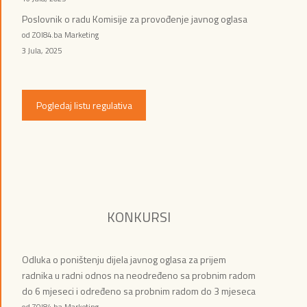
Poslovnik o radu Komisije za provođenje javnog oglasa
od ZOI84.ba Marketing
3 Jula, 2025
Pogledaj listu regulativa
KONKURSI
Odluka o poništenju dijela javnog oglasa za prijem
radnika u radni odnos na neodređeno sa probnim radom
do 6 mjeseci i određeno sa probnim radom do 3 mjeseca
od ZOI84.ba Marketing