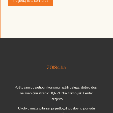
Pogledaj listu konkursa
ZOI84.ba
Poštovani posjetioci i korisnici naših usluga, dobro došli
na zvaničnu stranicu KJP ZOI'84 Olimpijski Centar
Sarajevo.
Ukoliko imate pitanje, prijedlog ili poslovnu ponudu