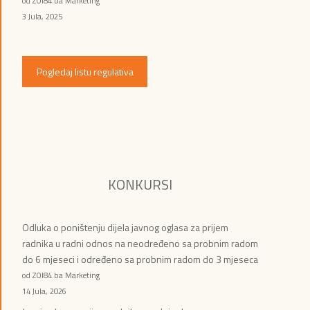
od ZOI84.ba Marketing
3 Jula, 2025
Pogledaj listu regulativa
KONKURSI
Odluka o poništenju dijela javnog oglasa za prijem
radnika u radni odnos na neodređeno sa probnim radom
do 6 mjeseci i određeno sa probnim radom do 3 mjeseca
od ZOI84.ba Marketing
14 Jula, 2026