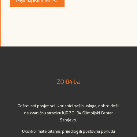
Pogledaj listu konkursa
ZOI84.ba
Poštovani posjetioci i korisnici naših usluga, dobro došli
na zvaničnu stranicu KJP ZOI'84 Olimpijski Centar
Sarajevo.
Ukoliko imate pitanje, prijedlog ili poslovnu ponudu