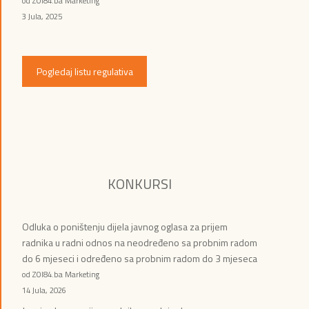
od ZOI84.ba Marketing
3 Jula, 2025
Pogledaj listu regulativa
KONKURSI
Odluka o poništenju dijela javnog oglasa za prijem
radnika u radni odnos na neodređeno sa probnim radom
do 6 mjeseci i određeno sa probnim radom do 3 mjeseca
od ZOI84.ba Marketing
14 Jula, 2026