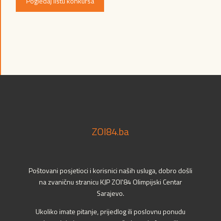
Pogledaj listu konkursa
ZOI84.ba
Poštovani posjetioci i korisnici naših usluga, dobro došli
na zvaničnu stranicu KJP ZOI'84 Olimpijski Centar
Sarajevo.
Ukoliko imate pitanje, prijedlog ili poslovnu ponudu