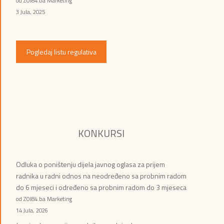
od ZOI84.ba Marketing
3 Jula, 2025
Pogledaj listu regulativa
KONKURSI
Odluka o poništenju dijela javnog oglasa za prijem
radnika u radni odnos na neodređeno sa probnim radom
do 6 mjeseci i određeno sa probnim radom do 3 mjeseca
od ZOI84.ba Marketing
14 Jula, 2026