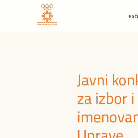
POČ
Javni kon
za izbor i
imenovan
Uprave