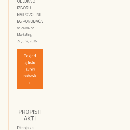
ODLUKA O
IZBORU
NAJPOVOLJNIJ
EG PONUĐAČA
od ZOI84.ba
Marketing
29 Juna, 2026
Pogled
aj listu
javnih
nabavk
i
PROPISI I
AKTI
Pitanja za