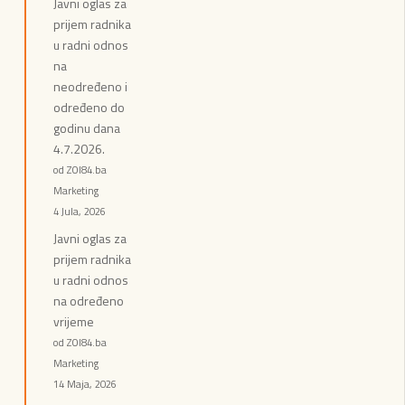
Javni oglas za
prijem radnika
u radni odnos
na
neodređeno i
određeno do
godinu dana
4.7.2026.
od ZOI84.ba
Marketing
4 Jula, 2026
Javni oglas za
prijem radnika
u radni odnos
na određeno
vrijeme
od ZOI84.ba
Marketing
14 Maja, 2026