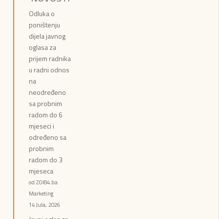
Odluka o
poništenju
dijela javnog
oglasa za
prijem radnika
u radni odnos
na
neodređeno
sa probnim
radom do 6
mjeseci i
određeno sa
probnim
radom do 3
mjeseca
od ZOI84.ba
Marketing
14 Jula, 2026