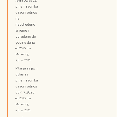
Javni oglas za
prijem radnika
u radni odnos
na
neodređeno
vrijeme i
određeno do
godinu dana
od ZOI84.ba
Marketing
4 Jula, 2026
Pitanja za javni
oglas za
prijem radnika
u radni odnos
od 4.7.2026.
od ZOI84.ba
Marketing
4 Jula, 2026