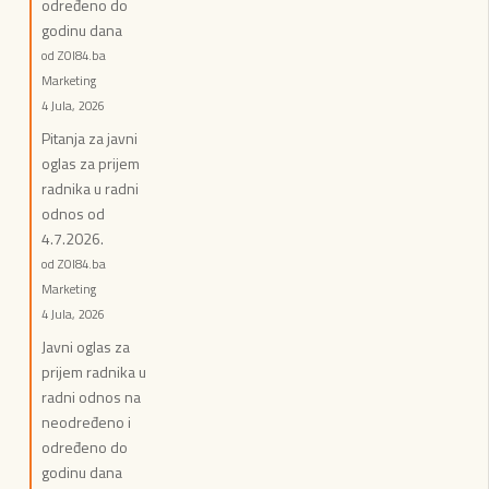
određeno do
godinu dana
od ZOI84.ba
Marketing
4 Jula, 2026
Pitanja za javni
oglas za prijem
radnika u radni
odnos od
4.7.2026.
od ZOI84.ba
Marketing
4 Jula, 2026
Javni oglas za
prijem radnika u
radni odnos na
neodređeno i
određeno do
godinu dana