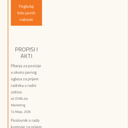
Pogledaj
listu javnih
nabavki
PROPISI I
AKTI
Pitanja za pozicije
u okviru javnog
oglasa za prijem
radnika u radni
odnos
od ZOI84.ba
Marketing
14 Maja, 2026
Poslovnik o radu
komisije za prijem