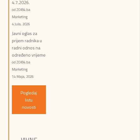
4.7.2026.
od ZOI84.ba
Marketing
4 Jula, 2026
Javni oglas za
prijem radnika u
radni odnos na
određeno vrijeme
od ZOI84.ba
Marketing
14 Maja, 2026
Pogledaj
listu
novosti
JAVNE