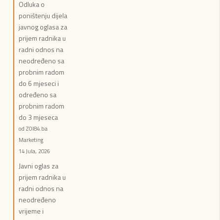
Odluka o
poništenju dijela
javnog oglasa za
prijem radnika u
radni odnos na
neodređeno sa
probnim radom
do 6 mjeseci i
određeno sa
probnim radom
do 3 mjeseca
od ZOI84.ba
Marketing
14 Jula, 2026
Javni oglas za
prijem radnika u
radni odnos na
neodređeno
vrijeme i