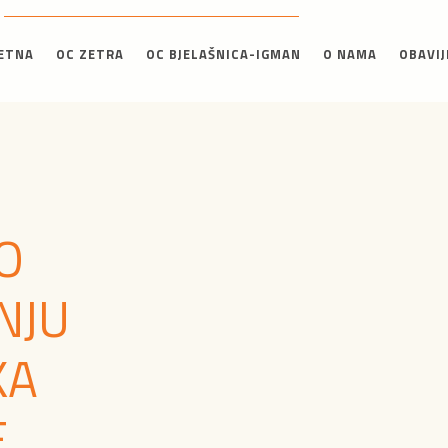
ETNA
OC ZETRA
OC BJELAŠNICA-IGMAN
O NAMA
OBAVIJ
O
NJU
KA
E