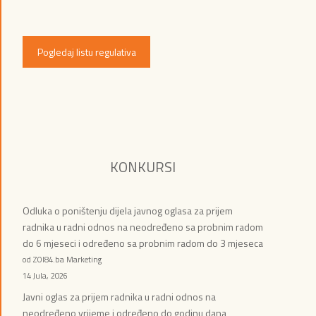
Pogledaj listu regulativa
KONKURSI
Odluka o poništenju dijela javnog oglasa za prijem
radnika u radni odnos na neodređeno sa probnim radom
do 6 mjeseci i određeno sa probnim radom do 3 mjeseca
od ZOI84.ba Marketing
14 Jula, 2026
Javni oglas za prijem radnika u radni odnos na
neodređeno vrijeme i određeno do godinu dana