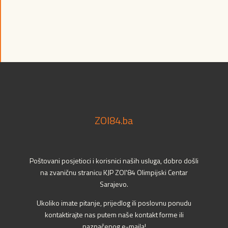
ZOI84.ba
Poštovani posjetioci i korisnici naših usluga, dobro došli
na zvaničnu stranicu KJP ZOI'84 Olimpijski Centar
Sarajevo.
Ukoliko imate pitanje, prijedlog ili poslovnu ponudu
kontaktirajte nas putem naše kontakt forme ili
naznačenog e-maila!