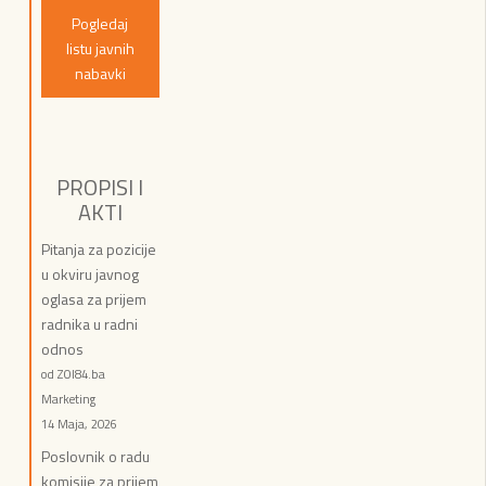
Pogledaj
listu javnih
nabavki
PROPISI I
AKTI
Pitanja za pozicije
u okviru javnog
oglasa za prijem
radnika u radni
odnos
od ZOI84.ba
Marketing
14 Maja, 2026
Poslovnik o radu
komisije za prijem