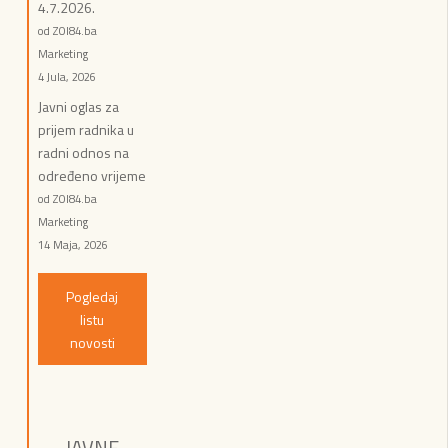
4.7.2026.
od ZOI84.ba
Marketing
4 Jula, 2026
Javni oglas za
prijem radnika u
radni odnos na
određeno vrijeme
od ZOI84.ba
Marketing
14 Maja, 2026
Pogledaj
listu
novosti
JAVNE