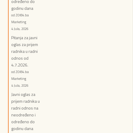
određeno do
godinu dana
od ZOI84.ba
Marketing
4 Jula, 2026
Pitanja za javni
oglas za prijem
radnika u radni
odnos od
4.7.2026.
od ZOI84.ba
Marketing
4 Jula, 2026
Javni oglas za
prijem radnika u
radni odnos na
neodređeno i
određeno do
godinu dana