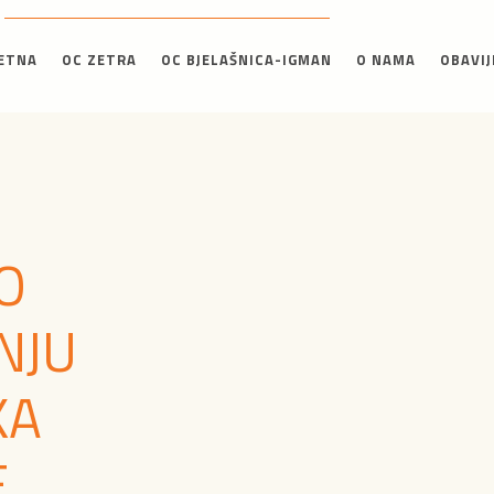
ETNA
OC ZETRA
OC BJELAŠNICA-IGMAN
O NAMA
OBAVIJ
O
NJU
KA
E