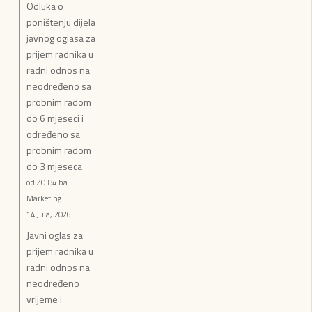
Odluka o
poništenju dijela
javnog oglasa za
prijem radnika u
radni odnos na
neodređeno sa
probnim radom
do 6 mjeseci i
određeno sa
probnim radom
do 3 mjeseca
od ZOI84.ba
Marketing
14 Jula, 2026
Javni oglas za
prijem radnika u
radni odnos na
neodređeno
vrijeme i