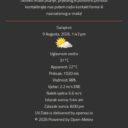
Ukoliko imate pitanje, prijedlog ili poslovnu ponudu
kontaktirajte nas putem naše kontakt forme ili
naznačenog e-maila!
Sarajevo
9 Augusta, 2026, 1:43 pm
Uglavnom vedro
31°C
Apparent: 22°C
Pritisak: 1020 mb
Vlažnost: 88%
Vjetar: 2.2 m/s ENE
Naleti vjetra: 6.6 m/s
Izlazak sunca: 5:44 am
Zalazak sunca: 8:00 pm
UV Data is delivered by openuv.io
© 2026 Powered by Open-Meteo