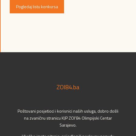
Pogledaj listu konkursa
ZOI84.ba
Poštovani posjetioci i korisnici naših usluga, dobro došli
na zvaničnu stranicu KJP ZOI'84 Olimpijski Centar
Sarajevo.