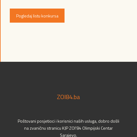
Pogledaj listu konkursa
ZOI84.ba
Poštovani posjetioci i korisnici naših usluga, dobro došli
na zvaničnu stranicu KJP ZOI'84 Olimpijski Centar
Sarajevo.