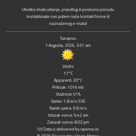
Ukoliko imate pitanje, prijedlog ili poslovnu ponudu
kontaktirajte nas putem naše kontakt forme ili
naznačenog e-maila!
Sarajevo
7 Augusta, 2026, 3:51 am
Vedro
17°C
Apparent: 20°C
Pritisak: 1016 mb
Vlažnost: 51%
Vjetar: 1.8 m/s SSE
Naleti vjetra: 9.8 m/s
Izlazak sunca: 5:42 am
Zalazak sunca: 8:02 pm
UV Data is delivered by openuv.io
© 2026 Powered by Open-Meteo