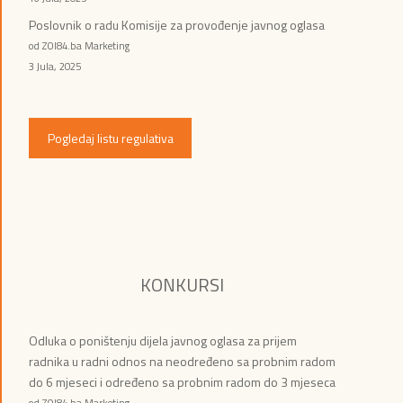
Poslovnik o radu Komisije za provođenje javnog oglasa
od ZOI84.ba Marketing
3 Jula, 2025
Pogledaj listu regulativa
KONKURSI
Odluka o poništenju dijela javnog oglasa za prijem
radnika u radni odnos na neodređeno sa probnim radom
do 6 mjeseci i određeno sa probnim radom do 3 mjeseca
od ZOI84.ba Marketing