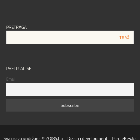
PRETRAGA
PRETPLATI SE
Email
Sva prava pridržana © ZOI84.ba – Dizajn i development – PurpleKey.ba