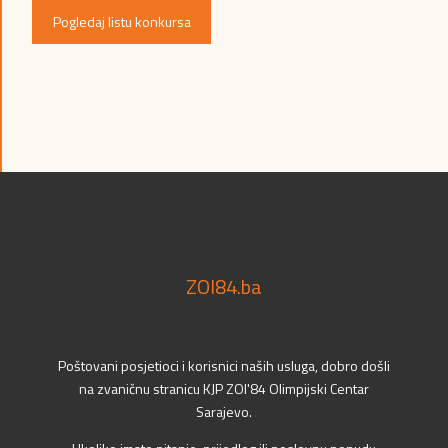
Pogledaj listu konkursa
ZOI84.ba
Poštovani posjetioci i korisnici naših usluga, dobro došli
na zvaničnu stranicu KJP ZOI'84 Olimpijski Centar
Sarajevo.