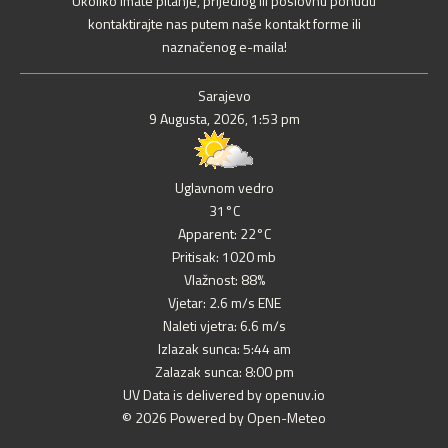
Ukoliko imate pitanje, prijedlog ili poslovnu ponudu
kontaktirajte nas putem naše kontakt forme ili
naznačenog e-maila!
Sarajevo
9 Augusta, 2026, 1:53 pm
Uglavnom vedro
31°C
Apparent: 22°C
Pritisak: 1020 mb
Vlažnost: 88%
Vjetar: 2.6 m/s ENE
Naleti vjetra: 6.6 m/s
Izlazak sunca: 5:44 am
Zalazak sunca: 8:00 pm
UV Data is delivered by openuv.io
© 2026 Powered by Open-Meteo