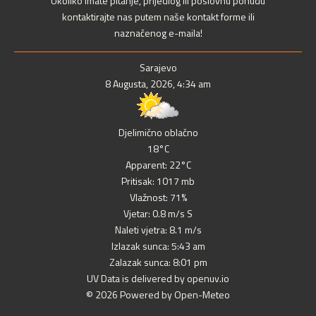
Ukoliko imate pitanje, prijedlog ili poslovnu ponudu
kontaktirajte nas putem naše kontakt forme ili
naznačenog e-maila!
Sarajevo
8 Augusta, 2026, 4:34 am
Djelimično oblačno
18°C
Apparent: 22°C
Pritisak: 1017 mb
Vlažnost: 71%
Vjetar: 0.8 m/s S
Naleti vjetra: 8.1 m/s
Izlazak sunca: 5:43 am
Zalazak sunca: 8:01 pm
UV Data is delivered by openuv.io
© 2026 Powered by Open-Meteo