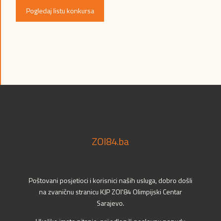
Pogledaj listu konkursa
ZOI84.ba
Poštovani posjetioci i korisnici naših usluga, dobro došli
na zvaničnu stranicu KJP ZOI'84 Olimpijski Centar
Sarajevo.