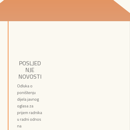
POSLJED
NJE
NOVOSTI
Odluka o
poništenju
dijela javnog
oglasa za
prijem radnika
u radni odnos
na