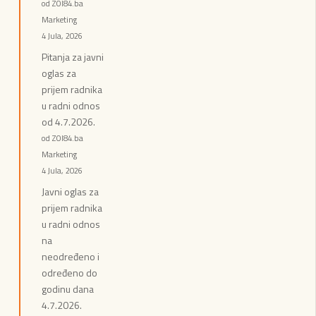
od ZOI84.ba
Marketing
4 Jula, 2026
Pitanja za javni
oglas za
prijem radnika
u radni odnos
od 4.7.2026.
od ZOI84.ba
Marketing
4 Jula, 2026
Javni oglas za
prijem radnika
u radni odnos
na
neodređeno i
određeno do
godinu dana
4.7.2026.