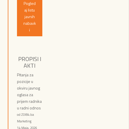
Pogled
aj listu
javnih
nabavk
i
PROPISI I
AKTI
Pitanja za
pozicije u
okviru javnog
oglasa za
prijem radnika
u radni odnos
od ZOI84.ba
Marketing
14 Maja, 2026