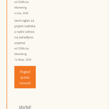
od ZOI84.ba
Marketing
4 Jula, 2026
Javni oglas za
prijem radnika
u radni odnos
na određeno
vrijeme
od ZOI84.ba
Marketing
14 Maja, 2026
Pogled
aj listu
novosti
JAVNE