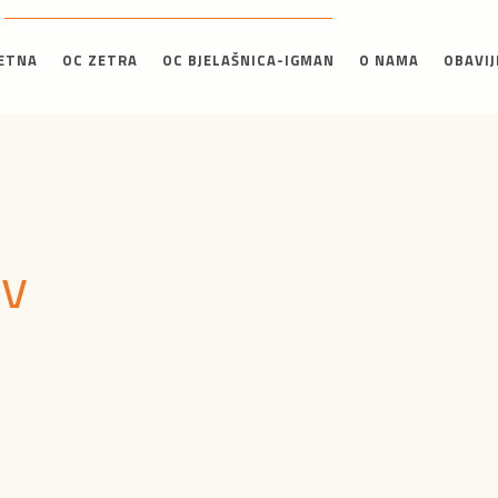
ETNA
OC ZETRA
OC BJELAŠNICA-IGMAN
O NAMA
OBAVIJ
iv